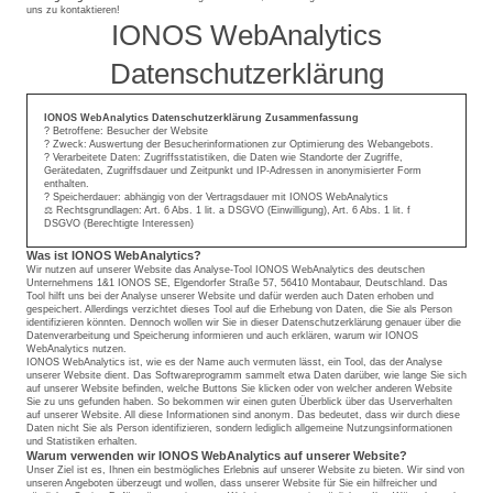
uns zu kontaktieren!
IONOS WebAnalytics
Datenschutzerklärung
IONOS WebAnalytics Datenschutzerklärung Zusammenfassung
? Betroffene: Besucher der Website
? Zweck: Auswertung der Besucherinformationen zur Optimierung des Webangebots.
? Verarbeitete Daten: Zugriffsstatistiken, die Daten wie Standorte der Zugriffe,
Gerätedaten, Zugriffsdauer und Zeitpunkt und IP-Adressen in anonymisierter Form
enthalten.
? Speicherdauer: abhängig von der Vertragsdauer mit IONOS WebAnalytics
⚖️ Rechtsgrundlagen: Art. 6 Abs. 1 lit. a DSGVO (Einwilligung), Art. 6 Abs. 1 lit. f
DSGVO (Berechtigte Interessen)
Was ist IONOS WebAnalytics?
Wir nutzen auf unserer Website das Analyse-Tool IONOS WebAnalytics des deutschen
Unternehmens 1&1 IONOS SE, Elgendorfer Straße 57, 56410 Montabaur, Deutschland. Das
Tool hilft uns bei der Analyse unserer Website und dafür werden auch Daten erhoben und
gespeichert. Allerdings verzichtet dieses Tool auf die Erhebung von Daten, die Sie als Person
identifizieren könnten. Dennoch wollen wir Sie in dieser Datenschutzerklärung genauer über die
Datenverarbeitung und Speicherung informieren und auch erklären, warum wir IONOS
WebAnalytics nutzen.
IONOS WebAnalytics ist, wie es der Name auch vermuten lässt, ein Tool, das der Analyse
unserer Website dient. Das Softwareprogramm sammelt etwa Daten darüber, wie lange Sie sich
auf unserer Website befinden, welche Buttons Sie klicken oder von welcher anderen Website
Sie zu uns gefunden haben. So bekommen wir einen guten Überblick über das Userverhalten
auf unserer Website. All diese Informationen sind anonym. Das bedeutet, dass wir durch diese
Daten nicht Sie als Person identifizieren, sondern lediglich allgemeine Nutzungsinformationen
und Statistiken erhalten.
Warum verwenden wir IONOS WebAnalytics auf unserer Website?
Unser Ziel ist es, Ihnen ein bestmögliches Erlebnis auf unserer Website zu bieten. Wir sind von
unseren Angeboten überzeugt und wollen, dass unserer Website für Sie ein hilfreicher und