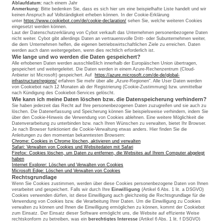
Ablaufdatum:
nach einem Jahr
Anmerkung:
Bitte bedenken Sie, dass es sich hier um eine beispielhafte Liste handelt und wir
keinen Anspruch auf Vollständigkeit erheben können. In der Cookie-Erklärung
unter
https://www.cookiebot.com/de/cookie-declaration/
sehen Sie, welche weiteren Cookies
eingesetzt werden können.
Laut der Datenschutzerklärung von Cybot verkauft das Unternehmen personenbezogene Daten
nicht weiter. Cybot gibt allerdings Daten an vertrauensvolle Dritt- oder Subunternehmen weiter,
die dem Unternehmen helfen, die eigenen betriebswirtschaftlichen Ziele zu erreichen. Daten
werden auch dann weitergegeben, wenn dies rechtlich erforderlich ist.
Wie lange und wo werden die Daten gespeichert?
Alle erhobenen Daten werden ausschließlich innerhalb der Europäischen Union übertragen,
gespeichert und weitergeleitet. Die Daten werden in einem Azure-Rechenzentrum (Cloud-
Anbieter ist Microsoft) gespeichert. Auf
https://azure.microsoft.com/de-de/global-
infrastructure/regions/
erfahren Sie mehr über alle „Azure-Regionen“. Alle User Daten werden
von Cookiebot nach 12 Monaten ab der Registrierung (Cookie-Zustimmung) bzw. unmittelbar
nach Kündigung des Cookiebot-Services gelöscht.
Wie kann ich meine Daten löschen bzw. die Datenspeicherung verhindern?
Sie haben jederzeit das Recht auf Ihre personenbezogenen Daten zuzugreifen und sie auch zu
löschen. Die Datenerfassung und Speicherung können Sie beispielsweise verhindern, indem Sie
über den Cookie-Hinweis die Verwendung von Cookies ablehnen. Eine weitere Möglichkeit die
Datenverarbeitung zu unterbinden bzw. nach Ihren Wünschen zu verwalten, bietet Ihr Browser.
Je nach Browser funktioniert die Cookie-Verwaltung etwas anders. Hier finden Sie die
Anleitungen zu den momentan bekanntesten Browsern:
Chrome: Cookies in Chrome löschen, aktivieren und verwalten
Safari: Verwalten von Cookies und Websitedaten mit Safari
Firefox: Cookies löschen, um Daten zu entfernen, die Websites auf Ihrem Computer abgelegt
haben
Internet Explorer: Löschen und Verwalten von Cookies
Microsoft Edge: Löschen und Verwalten von Cookies
Rechtsgrundlage
Wenn Sie Cookies zustimmen, werden über diese Cookies personenbezogene Daten von Ihnen
verarbeitet und gespeichert. Falls wir durch Ihre
Einwilligung
(Artikel 6 Abs. 1 lit. a DSGVO)
Cookies verwenden dürfen, ist diese Einwilligung auch gleichzeitig die Rechtsgrundlage für die
Verwendung von Cookies bzw. die Verarbeitung Ihrer Daten. Um die Einwilligung zu Cookies
verwalten zu können und Ihnen die Einwilligung ermöglichen zu können, kommt der Cookiebot
zum Einsatz. Der Einsatz dieser Software ermöglicht uns, die Website auf effiziente Weise
rechtskonform zu betreiben, was ein
berechtigtes Interesse
(Artikel 6 Abs. 1 lit. f DSGVO)