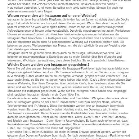
Vimeo. Sie können auf „Insta“ (wie viele der User die Plattform salopp nennen) Fotos und kurze
Videos hochladen, mit verschiedenen Filtern bearbeiten und auch in anderen sozialen
Netzwerken verbreiten. Und wenn Sie selbst nicht aktiv sein wollen, können Sie auch nur
anderen interessante Users folgen.
Warum verwenden wir Instagram auf unserer Website?
Instagram ist jene Social Media Plattform, die in den letzten Jahren so richtig durch die Decke
ging. Und natürlich haben auch wir auf diesen Boom reagiert. Wir wollen, dass Sie sich auf
unserer Webseite so wohl wie möglich fühlen. Darum ist für uns eine abwechslungsreiche
Aufbereitung unserer Inhalte selbstverständlich. Durch die eingebetteten Instagram-Funktionen
können wir unseren Content mit hilfreichen, lustigen oder spannenden Inhalten aus der
Instagram-Welt bereichern. Da Instagram eine Tochtergesellschaft von Facebook ist, können
uns die erhobenen Daten auch für personalisierte Werbung auf Facebook dienlich sein. So
bekommen unsere Werbeanzeigen nur Menschen, die sich wirklich für unsere Produkte oder
Dienstleistungen interessieren.
Instagram nützt die gesammelten Daten auch zu Messungs- und Analysezwecken. Wir
bekommen zusammengefasste Statistiken und so mehr Einblick über Ihre Wünsche und
Interessen. Wichtig ist zu erwähnen, dass diese Berichte Sie nicht persönlich identifizieren.
Welche Daten werden von Instagram gespeichert?
Wenn Sie auf eine unserer Seiten stoßen, die Instagram-Funktionen (wie Instagrambilder oder
Plug-ins) eingebaut haben, setzt sich Ihr Browser automatisch mit den Servern von Instagram
in Verbindung. Dabei werden Daten an Instagram versandt, gespeichert und verarbeitet. Und
zwar unabhängig, ob Sie ein Instagram-Konto haben oder nicht. Dazu zählen Informationen über
unserer Webseite, über Ihren Computer, über getätigte Käufe, über Werbeanzeigen, die Sie
sehen und wie Sie unser Angebot nutzen. Weiters werden auch Datum und Uhrzeit Ihrer
Interaktion mit Instagram gespeichert. Wenn Sie ein Instagram-Konto haben bzw. eingeloggt
sind, speichert Instagram deutlich mehr Daten über Sie.
Facebook unterscheidet zwischen Kundendaten und Eventdaten. Wir gehen davon aus, dass
dies bei Instagram genau so der Fall ist. Kundendaten sind zum Beispiel Name, Adresse,
Telefonnummer und IP-Adresse. Diese Kundendaten werden erst an Instagram übermittelt
werden, wenn Sie zuvor „gehasht“ wurden. Hashing meint, ein Datensatz wird in eine
Zeichenkette verwandelt. Dadurch kann man die Kontaktdaten verschlüsseln. Zudem werden
auch die oben genannten „Event-Daten“ übermittelt. Unter „Event-Daten“ versteht Facebook –
und folglich auch Instagram – Daten über Ihr Userverhalten. Es kann auch vorkommen, dass
Kontaktdaten mit Event-Daten kombiniert werden. Die erhobenen Kontaktdaten werden mit den
Daten, die Instagram bereits von Ihnen hat, abgeglichen.
Über kleine Text-Dateien (Cookies), die meist in Ihrem Browser gesetzt werden, werden die
gesammelten Daten an Facebook übermittelt. Je nach verwendeten Instagram-Funktionen und