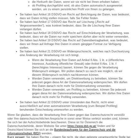
die Herkunft der Daten, wenn wir sie nicht bei Ihnen erhoben haben;
ob Profiling durchgeführt wird, ob also Daten automatisch ausgewertet
werden, um zu einem persönlichen Profil von Ihnen zu gelangen.
Sie haben laut Artikel 16 DSGVO ein Recht auf Berichtigung der Daten, was bedeutet,
dass wir Daten richtig stellen müssen, falls Sie Fehler finden.
Sie haben laut Artikel 17 DSGVO das Recht auf Löschung („Recht auf
Vergessenwerden“), was konkret bedeutet, dass Sie die Löschung Ihrer Daten
verlangen dürfen.
Sie haben laut Artikel 18 DSGVO das Recht auf Einschränkung der Verarbeitung, was
bedeutet, dass wir die Daten nur mehr speichern dürfen aber nicht weiter verwenden.
Sie haben laut Artikel 19 DSGVO das Recht auf Datenübertragbarkeit, was bedeutet,
dass wir Ihnen auf Anfrage Ihre Daten in einem gängigen Format zur Verfügung
stellen.
Sie haben laut Artikel 21 DSGVO ein Widerspruchsrecht, welches nach Durchsetzung
eine Änderung der Verarbeitung mit sich bringt.
Wenn die Verarbeitung Ihrer Daten auf Artikel 6 Abs. 1 lit. e (öffentliches
Interesse, Ausübung öffentlicher Gewalt) oder Artikel 6 Abs. 1 lit. f
(berechtigtes Interesse) basiert, können Sie gegen die Verarbeitung
Widerspruch einlegen. Wir prüfen danach so rasch wie möglich, ob wir
diesem Widerspruch rechtlich nachkommen können.
Werden Daten verwendet, um Direktwerbung zu betreiben, können Sie
jederzeit gegen diese Art der Datenverarbeitung widersprechen. Wir dürfen
Ihre Daten danach nicht mehr für Direktmarketing verwenden.
Werden Daten verwendet, um Profiling zu betreiben, können Sie jederzeit
gegen diese Art der Datenverarbeitung widersprechen. Wir dürfen Ihre Daten
danach nicht mehr für Profiling verwenden.
Sie haben laut Artikel 22 DSGVO unter Umständen das Recht, nicht einer
ausschließlich auf einer automatisierten Verarbeitung (zum Beispiel Profiling)
beruhenden Entscheidung unterworfen zu werden.
Wenn Sie glauben, dass die Verarbeitung Ihrer Daten gegen das Datenschutzrecht verstößt
oder Ihre datenschutzrechtlichen Ansprüche in sonst einer Weise verletzt worden sind, können
Sie sich bei der Aufsichtsbehörde beschweren. Diese ist für Österreich die
Datenschutzbehörde, deren Website Sie unter
https://www.dsb.gv.at/
finden und für
Deutschland können Sie sich an die
Bundesbeauftragte für den Datenschutz und die
Informationsfreiheit (BfDI)
wenden.
Kurz gesagt:
Sie haben Rechte – zögern Sie nicht, die oben gelistete verantwortliche Stelle bei