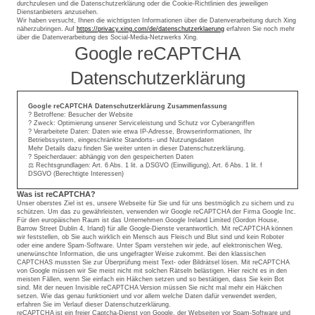
durchzulesen und die Datenschutzerklärung oder die Cookie-Richtlinien des jeweiligen
Dienstanbieters anzusehen.
Wir haben versucht, Ihnen die wichtigsten Informationen über die Datenverarbeitung durch Xing
näherzubringen. Auf
https://privacy.xing.com/de/datenschutzerklaerung
erfahren Sie noch mehr
über die Datenverarbeitung des Social-Media-Netzwerks Xing.
Google reCAPTCHA
Datenschutzerklärung
Google reCAPTCHA Datenschutzerklärung Zusammenfassung
? Betroffene: Besucher der Website
? Zweck: Optimierung unserer Serviceleistung und Schutz vor Cyberangriffen
? Verarbeitete Daten: Daten wie etwa IP-Adresse, Browserinformationen, Ihr
Betriebssystem, eingeschränkte Standorts- und Nutzungsdaten
Mehr Details dazu finden Sie weiter unten in dieser Datenschutzerklärung.
? Speicherdauer: abhängig von den gespeicherten Daten
⚖️ Rechtsgrundlagen: Art. 6 Abs. 1 lit. a DSGVO (Einwilligung), Art. 6 Abs. 1 lit. f
DSGVO (Berechtigte Interessen)
Was ist reCAPTCHA?
Unser oberstes Ziel ist es, unsere Webseite für Sie und für uns bestmöglich zu sichern und zu
schützen. Um das zu gewährleisten, verwenden wir Google reCAPTCHA der Firma Google Inc.
Für den europäischen Raum ist das Unternehmen Google Ireland Limited (Gordon House,
Barrow Street Dublin 4, Irland) für alle Google-Dienste verantwortlich. Mit reCAPTCHA können
wir feststellen, ob Sie auch wirklich ein Mensch aus Fleisch und Blut sind und kein Roboter
oder eine andere Spam-Software. Unter Spam verstehen wir jede, auf elektronischen Weg,
unerwünschte Information, die uns ungefragter Weise zukommt. Bei den klassischen
CAPTCHAS mussten Sie zur Überprüfung meist Text- oder Bildrätsel lösen. Mit reCAPTCHA
von Google müssen wir Sie meist nicht mit solchen Rätseln belästigen. Hier reicht es in den
meisten Fällen, wenn Sie einfach ein Häkchen setzen und so bestätigen, dass Sie kein Bot
sind. Mit der neuen Invisible reCAPTCHA Version müssen Sie nicht mal mehr ein Häkchen
setzen. Wie das genau funktioniert und vor allem welche Daten dafür verwendet werden,
erfahren Sie im Verlauf dieser Datenschutzerklärung.
reCAPTCHA ist ein freier Captcha-Dienst von Google, der Webseiten vor Spam-Software und