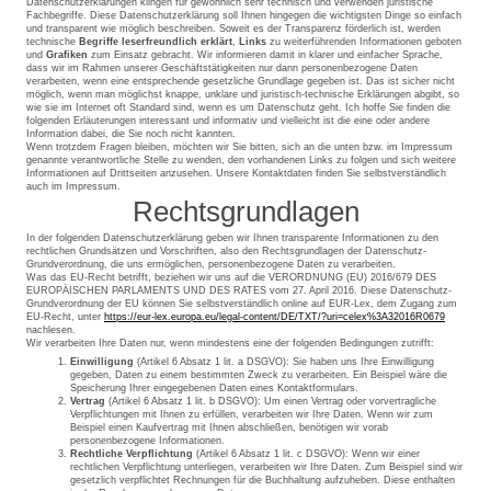
Datenschutzerklärungen klingen für gewöhnlich sehr technisch und verwenden juristische
Fachbegriffe. Diese Datenschutzerklärung soll Ihnen hingegen die wichtigsten Dinge so einfach
und transparent wie möglich beschreiben. Soweit es der Transparenz förderlich ist, werden
technische
Begriffe leserfreundlich erklärt
,
Links
zu weiterführenden Informationen geboten
und
Grafiken
zum Einsatz gebracht. Wir informieren damit in klarer und einfacher Sprache,
dass wir im Rahmen unserer Geschäftstätigkeiten nur dann personenbezogene Daten
verarbeiten, wenn eine entsprechende gesetzliche Grundlage gegeben ist. Das ist sicher nicht
möglich, wenn man möglichst knappe, unklare und juristisch-technische Erklärungen abgibt, so
wie sie im Internet oft Standard sind, wenn es um Datenschutz geht. Ich hoffe Sie finden die
folgenden Erläuterungen interessant und informativ und vielleicht ist die eine oder andere
Information dabei, die Sie noch nicht kannten.
Wenn trotzdem Fragen bleiben, möchten wir Sie bitten, sich an die unten bzw. im Impressum
genannte verantwortliche Stelle zu wenden, den vorhandenen Links zu folgen und sich weitere
Informationen auf Drittseiten anzusehen. Unsere Kontaktdaten finden Sie selbstverständlich
auch im Impressum.
Rechtsgrundlagen
In der folgenden Datenschutzerklärung geben wir Ihnen transparente Informationen zu den
rechtlichen Grundsätzen und Vorschriften, also den Rechtsgrundlagen der Datenschutz-
Grundverordnung, die uns ermöglichen, personenbezogene Daten zu verarbeiten.
Was das EU-Recht betrifft, beziehen wir uns auf die VERORDNUNG (EU) 2016/679 DES
EUROPÄISCHEN PARLAMENTS UND DES RATES vom 27. April 2016. Diese Datenschutz-
Grundverordnung der EU können Sie selbstverständlich online auf EUR-Lex, dem Zugang zum
EU-Recht, unter
https://eur-lex.europa.eu/legal-content/DE/TXT/?uri=celex%3A32016R0679
nachlesen.
Wir verarbeiten Ihre Daten nur, wenn mindestens eine der folgenden Bedingungen zutrifft:
Einwilligung
(Artikel 6 Absatz 1 lit. a DSGVO): Sie haben uns Ihre Einwilligung
gegeben, Daten zu einem bestimmten Zweck zu verarbeiten. Ein Beispiel wäre die
Speicherung Ihrer eingegebenen Daten eines Kontaktformulars.
Vertrag
(Artikel 6 Absatz 1 lit. b DSGVO): Um einen Vertrag oder vorvertragliche
Verpflichtungen mit Ihnen zu erfüllen, verarbeiten wir Ihre Daten. Wenn wir zum
Beispiel einen Kaufvertrag mit Ihnen abschließen, benötigen wir vorab
personenbezogene Informationen.
Rechtliche Verpflichtung
(Artikel 6 Absatz 1 lit. c DSGVO): Wenn wir einer
rechtlichen Verpflichtung unterliegen, verarbeiten wir Ihre Daten. Zum Beispiel sind wir
gesetzlich verpflichtet Rechnungen für die Buchhaltung aufzuheben. Diese enthalten