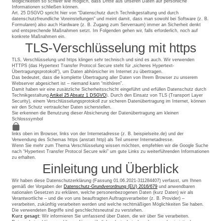
Möglichkeiten so schwer wie möglich, dass Dritte aus unseren Daten auf persönliche
Informationen schließen können.
Art. 25 DSGVO spricht hier von “Datenschutz durch Technikgestaltung und durch
datenschutzfreundliche Voreinstellungen” und meint damit, dass man sowohl bei Software (z. B.
Formularen) also auch Hardware (z. B. Zugang zum Serverraum) immer an Sicherheit denkt
und entsprechende Maßnahmen setzt. Im Folgenden gehen wir, falls erforderlich, noch auf
konkrete Maßnahmen ein.
TLS-Verschlüsselung mit https
TLS, Verschlüsselung und https klingen sehr technisch und sind es auch. Wir verwenden
HTTPS (das Hypertext Transfer Protocol Secure steht für „sicheres Hypertext-
Übertragungsprotokoll“), um Daten abhörsicher im Internet zu übertragen.
Das bedeutet, dass die komplette Übertragung aller Daten von Ihrem Browser zu unserem
Webserver abgesichert ist – niemand kann “mithören”.
Damit haben wir eine zusätzliche Sicherheitsschicht eingeführt und erfüllen Datenschutz durch
Technikgestaltung
Artikel 25 Absatz 1 DSGVO
). Durch den Einsatz von TLS (Transport Layer
Security), einem Verschlüsselungsprotokoll zur sicheren Datenübertragung im Internet, können
wir den Schutz vertraulicher Daten sicherstellen.
Sie erkennen die Benutzung dieser Absicherung der Datenübertragung am kleinen
Schlosssymbol
links oben im Browser, links von der Internetadresse (z. B. beispielseite.de) und der
Verwendung des Schemas https (anstatt http) als Teil unserer Internetadresse.
Wenn Sie mehr zum Thema Verschlüsselung wissen möchten, empfehlen wir die Google Suche
nach “Hypertext Transfer Protocol Secure wiki” um gute Links zu weiterführenden Informationen
zu erhalten.
Einleitung und Überblick
Wir haben diese Datenschutzerklärung (Fassung 01.06.2021-311284407) verfasst, um Ihnen
gemäß der Vorgaben der
Datenschutz-Grundverordnung (EU) 2016/679
und anwendbaren
nationalen Gesetzen zu erklären, welche personenbezogenen Daten (kurz Daten) wir als
Verantwortliche – und die von uns beauftragten Auftragsverarbeiter (z. B. Provider) –
verarbeiten, zukünftig verarbeiten werden und welche rechtmäßigen Möglichkeiten Sie haben.
Die verwendeten Begriffe sind geschlechtsneutral zu verstehen.
Kurz gesagt:
Wir informieren Sie umfassend über Daten, die wir über Sie verarbeiten.