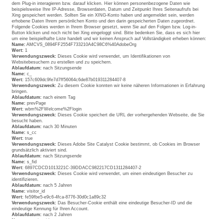
dem Plug-in interagieren bzw. darauf klicken. Hier können personenbezogene Daten wie
beispielsweise Ihre IP-Adresse, Browserdaten, Datum und Zeitpunkt Ihres Seitenaufrufs bei
Xing gespeichert werden. Sollten Sie ein XING-Konto haben und angemeldet sein, werden
erhobene Daten Ihrem persönlichen Konto und den darin gespeicherten Daten zugeordnet.
Folgende Cookies werden in Ihrem Browser gesetzt, wenn Sie auf den Folgen bzw. Log-in-
Button klicken und noch nicht bei Xing eingeloggt sind. Bitte bedenken Sie, dass es sich hier
um eine beispielhafte Liste handelt und wir keinen Anspruch auf Vollständigkeit erheben können:
Name:
AMCVS_0894FF2554F733210A4C98C6%40AdobeOrg
Wert:
1
Verwendungszweck:
Dieses Cookie wird verwendet, um Identifikationen von
Websitebesuchern zu erstellen und zu speichern.
Ablaufdatum:
nach Sitzungsende
Name:
c_
Wert:
157c609dc9fe7d7ff56064c6de87b019311284407-8
Verwendungszweck:
Zu diesem Cookie konnten wir keine näheren Informationen in Erfahrung
bringen.
Ablaufdatum:
nach einem Tag
Name:
prevPage
Wert:
wbm%2FWelcome%2Flogin
Verwendungszweck:
Dieses Cookie speichert die URL der vorhergehenden Webseite, die Sie
besucht haben.
Ablaufdatum:
nach 30 Minuten
Name:
s_cc
Wert:
true
Verwendungszweck:
Dieses Adobe Site Catalyst Cookie bestimmt, ob Cookies im Browser
grundsätzlich aktiviert sind.
Ablaufdatum:
nach Sitzungsende
Name:
s_fid
Wert:
6897CDCD1013221C-39DDACC982217CD1311284407-2
Verwendungszweck:
Dieses Cookie wird verwendet, um einen eindeutigen Besucher zu
identifizieren.
Ablaufdatum:
nach 5 Jahren
Name:
visitor_id
Wert:
fe59fbe5-e9c6-4fca-8776-30d0c1a89c32
Verwendungszweck:
Das Besucher-Cookie enthält eine eindeutige Besucher-ID und die
eindeutige Kennung für Ihren Account.
Ablaufdatum:
nach 2 Jahren