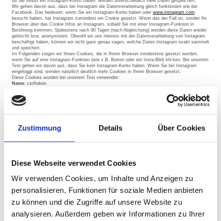
ob Sie selbst ein Instagram-Konto haben, werden unterschiedlich viele Daten gespeichert.
Wir gehen davon aus, dass bei Instagram die Datenverarbeitung gleich funktioniert wie bei
Facebook. Das bedeutet: wenn Sie ein Instagram-Konto haben oder
www.instagram.com
besucht haben, hat Instagram zumindest ein Cookie gesetzt. Wenn das der Fall ist, sendet Ihr
Browser über das Cookie Infos an Instagram, sobald Sie mit einer Instagram-Funktion in
Berührung kommen. Spätestens nach 90 Tagen (nach Abgleichung) werden diese Daten wieder
gelöscht bzw. anonymisiert. Obwohl wir uns intensiv mit der Datenverarbeitung von Instagram
beschäftigt haben, können wir nicht ganz genau sagen, welche Daten Instagram exakt sammelt
und speichert.
Im Folgenden zeigen wir Ihnen Cookies, die in Ihrem Browser mindestens gesetzt werden,
wenn Sie auf eine Instagram-Funktion (wie z.B. Button oder ein Insta-Bild) klicken. Bei unserem
Test gehen wir davon aus, dass Sie kein Instagram-Konto haben. Wenn Sie bei Instagram
eingeloggt sind, werden natürlich deutlich mehr Cookies in Ihrem Browser gesetzt.
Diese Cookies wurden bei unserem Test verwendet:
Name:
csrftoken
Wert:
“”
Verwendungszweck:
Dieses Cookie wird mit hoher Wahrscheinlichkeit aus Sicherheitsgründen
gesetzt, um Fälschungen von Anfragen zu verhindern. Genauer konnten wir das allerdings nicht
in Erfahrung bringen.
Ablaufdatum:
nach einem Jahr
Name:
mid
Wert:
“”
Zustimmung
Details
Über Cookies
Verwendungszweck:
Instagram setzt dieses Cookie, um die eigenen Dienstleistungen und
Angebote in und außerhalb von Instagram zu optimieren. Das Cookie legt eine eindeutige User-
ID fest.
Ablaufdatum:
nach Ende der Sitzung
Name:
fbsr_311284407124024
Wert:
keine Angaben
Diese Webseite verwendet Cookies
Verwendungszweck:
Dieses Cookie speichert die Log-in-Anfrage für User der Instagram-App.
Ablaufdatum:
nach Ende der Sitzung
Wir verwenden Cookies, um Inhalte und Anzeigen zu
Name:
rur
Wert:
ATN
personalisieren, Funktionen für soziale Medien anbieten
Verwendungszweck:
Dabei handelt es sich um ein Instagram-Cookie, das die Funktionalität
auf Instagram gewährleistet.
zu können und die Zugriffe auf unsere Website zu
Ablaufdatum:
nach Ende der Sitzung
Name:
urlgen
analysieren. Außerdem geben wir Informationen zu Ihrer
Wert:
“{“194.96.75.33″: 1901}:1iEtYv:Y833k2_UjKvXgYe311284407”
Verwendungszweck:
Dieses Cookie dient den Marketingzwecken von Instagram.