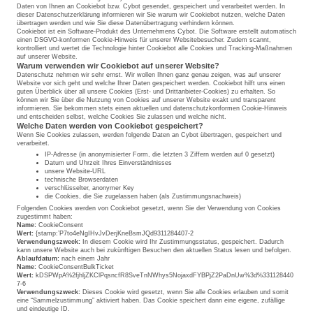
Daten von Ihnen an Cookiebot bzw. Cybot gesendet, gespeichert und verarbeitet werden. In
dieser Datenschutzerklärung informieren wir Sie warum wir Cookiebot nutzen, welche Daten
übertragen werden und wie Sie diese Datenübertragung verhindern können.
Cookiebot ist ein Software-Produkt des Unternehmens Cybot. Die Software erstellt automatisch
einen DSGVO-konformen Cookie-Hinweis für unserer Websitebesucher. Zudem scannt,
kontrolliert und wertet die Technologie hinter Cookiebot alle Cookies und Tracking-Maßnahmen
auf unserer Website.
Warum verwenden wir Cookiebot auf unserer Website?
Datenschutz nehmen wir sehr ernst. Wir wollen Ihnen ganz genau zeigen, was auf unserer
Website vor sich geht und welche Ihrer Daten gespeichert werden. Cookiebot hilft uns einen
guten Überblick über all unsere Cookies (Erst- und Drittanbieter-Cookies) zu erhalten. So
können wir Sie über die Nutzung von Cookies auf unserer Website exakt und transparent
informieren. Sie bekommen stets einen aktuellen und datenschutzkonformen Cookie-Hinweis
und entscheiden selbst, welche Cookies Sie zulassen und welche nicht.
Welche Daten werden von Cookiebot gespeichert?
Wenn Sie Cookies zulassen, werden folgende Daten an Cybot übertragen, gespeichert und
verarbeitet.
IP-Adresse (in anonymisierter Form, die letzten 3 Ziffern werden auf 0 gesetzt)
Datum und Uhrzeit Ihres Einverständnisses
unsere Website-URL
technische Browserdaten
verschlüsselter, anonymer Key
die Cookies, die Sie zugelassen haben (als Zustimmungsnachweis)
Folgenden Cookies werden von Cookiebot gesetzt, wenn Sie der Verwendung von Cookies
zugestimmt haben:
Name:
CookieConsent
Wert:
{stamp:’P7to4eNgIHvJvDerjKneBsmJQd9311284407-2
Verwendungszweck:
In diesem Cookie wird Ihr Zustimmungsstatus, gespeichert. Dadurch
kann unsere Website auch bei zukünftigen Besuchen den aktuellen Status lesen und befolgen.
Ablaufdatum:
nach einem Jahr
Name:
CookieConsentBulkTicket
Wert:
kDSPWpA%2fjhljZKClPqsncfR8SveTnNWhys5NojaxdFYBPjZ2PaDnUw%3d%331128440
7-6
Verwendungszweck:
Dieses Cookie wird gesetzt, wenn Sie alle Cookies erlauben und somit
eine “Sammelzustimmung” aktiviert haben. Das Cookie speichert dann eine eigene, zufällige
und eindeutige ID.