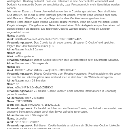
weitergeben. Hashing bedeutet, dass ein Datensatz in eine Zeichenkette verwandelt wird.
Dadurch kann man die Daten so verschlüsseln, dass Personen nicht mehr identifiziert werden
können.
Die meisten Daten zu Ihrem Userverhalten werden in Cookies gespeichert. Das sind kleine
Text-Dateien, die meist in Ihrem Browser gesetzt werden. Weiters kann LinkedIn aber auch
Web Beacons, Pixel-Tags, Anzeige-Tags und andere Geräteerkennungen benutzen.
Diverse Tests zeigen auch welche Cookies gesetzt werden, wenn ein User mit einem Social-
Plug-in interagiert. Die gefundenen Daten können keinen Vollständigkeitsanspruch erheben und
dienen lediglich als Beispiel. Die folgenden Cookies wurden gesetzt, ohne bei LinkedIn
angemeldet zu sein:
Name:
bcookie
Wert:
=2&34aab2aa-2ae1-4d2a-8baf-c2e2d7235c16311284407-
Verwendungszweck:
Das Cookie ist ein sogenanntes „Browser-ID-Cookie“ und speichert
folglich Ihre Identifikationsnummer (ID).
Ablaufdatum:
Nach 2 Jahren
Name:
lang
Wert:
v=2&lang=de-de
Verwendungszweck:
Dieses Cookie speichert Ihre voreingestellte bzw. bevorzugte Sprache.
Ablaufdatum:
nach Sitzungsende
Name:
lidc
Wert:
1818367:t=1571904767:s=AQF6KNnJ0G311284407…
Verwendungszweck:
Dieses Cookie wird zum Routing verwendet. Routing zeichnet die Wege
auf, wie Sie zu LinkedIn gekommen sind und wie Sie dort durch die Webseite navigieren.
Ablaufdatum:
nach 24 Stunden
Name:
rtc
Wert:
kt0lrv3NF3x3t6xvDgGrZGDKkX
Verwendungszweck:
Zu diesem Cookie konnten keine näheren Informationen in Erfahrung
gebracht werden.
Ablaufdatum:
nach 2 Minuten
Name:
JSESSIONID
Wert:
ajax:3112844072900777718326218137
Verwendungszweck:
Es handelt sich hier um ein Session-Cookie, das LinkedIn verwendet, um
anonyme Benutzersitzungen durch den Server aufrecht zu erhalten.
Ablaufdatum:
nach Sitzungsende
Name:
bscookie
Wert:
“v=1&201910230812…
Verwendungszweck:
Bei diesem Cookie handelt es sich um ein Sicherheits-Cookie. LinkedIn
beschreibt es als Secure-Browser-ID-Cookie.