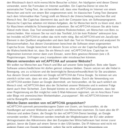
den Missbrauch durch nicht-menschliche Besucher schützt. Am häufigsten wird dieser Dienst
verwendet, wenn Sie Formulare im Internet ausfüllen. Ein Captcha-Dienst ist eine Art
automatischer Turing-Test, der sicherstellen soll, dass eine Handlung im Internet von einem
Menschen und nicht von einem Bot vorgenommen wird. Im klassischen Turing-Test (benannt
nach dem Informatiker Alan Turing) stellt ein Mensch die Unterscheidung zwischen Bot und
Mensch fest. Bei Captchas übernimmt das auch der Computer bzw. ein Softwareprogramm.
Klassische Captchas arbeiten mit kleinen Aufgaben, die für Menschen leicht zu lösen sind, doch
für Maschinen erhebliche Schwierigkeiten aufweisen. Bei reCAPTCHA müssen Sie aktiv keine
Rätsel mehr lösen. Das Tool verwendet moderne Risikotechniken, um Menschen von Bots zu
unterscheiden. Hier müssen Sie nur noch das Textfeld „Ich bin kein Roboter“ ankreuzen bzw.
bei Invisible reCAPTCHA ist selbst das nicht mehr nötig. Bei reCAPTCHA wird ein JavaScript-
Element in den Quelltext eingebunden und dann läuft das Tool im Hintergrund und analysiert Ihr
Benutzerverhalten. Aus diesen Useraktionen berechnet die Software einen sogenannten
Captcha-Score. Google berechnet mit diesem Score schon vor der Captcha-Eingabe wie hoch
die Wahrscheinlichkeit ist, dass Sie ein Mensch sind. reCAPTCHA bzw. Captchas im
Allgemeinen kommen immer dann zum Einsatz, wenn Bots gewisse Aktionen (wie z.B.
Registrierungen, Umfragen usw.) manipulieren oder missbrauchen könnten.
Warum verwenden wir reCAPTCHA auf unserer Website?
Wir wollen nur Menschen aus Fleisch und Blut auf unserer Seite begrüßen. Bots oder Spam-
Software unterschiedlichster Art dürfen getrost zuhause bleiben. Darum setzen wir alle Hebel in
Bewegung, uns zu schützen und die bestmögliche Benutzerfreundlichkeit für Sie anzubieten.
Aus diesem Grund verwenden wir Google reCAPTCHA der Firma Google. So können wir uns
ziemlich sicher sein, dass wir eine „botfreie“ Webseite bleiben. Durch die Verwendung von
reCAPTCHA werden Daten an Google übermittelt, um festzustellen, ob Sie auch wirklich ein
Mensch sind. reCAPTCHA dient also der Sicherheit unserer Webseite und in weiterer Folge
damit auch Ihrer Sicherheit. Zum Beispiel könnte es ohne reCAPTCHA passieren, dass bei
einer Registrierung ein Bot möglichst viele E-Mail-Adressen registriert, um im Anschluss Foren
oder Blogs mit unerwünschten Werbeinhalten „zuzuspamen“. Mit reCAPTCHA können wir
solche Botangriffe vermeiden.
Welche Daten werden von reCAPTCHA gespeichert?
reCAPTCHA sammelt personenbezogene Daten von Usern, um festzustellen, ob die
Handlungen auf unserer Webseite auch wirklich von Menschen stammen. Es kann also die IP-
Adresse und andere Daten, die Google für den reCAPTCHA-Dienst benötigt, an Google
versendet werden. IP-Adressen werden innerhalb der Mitgliedstaaten der EU oder anderer
Vertragsstaaten des Abkommens über den Europäischen Wirtschaftsraum fast immer zuvor
gekürzt, bevor die Daten auf einem Server in den USA landen. Die IP-Adresse wird nicht mit
anderen Daten von Google kombiniert, sofern Sie nicht während der Verwendung von