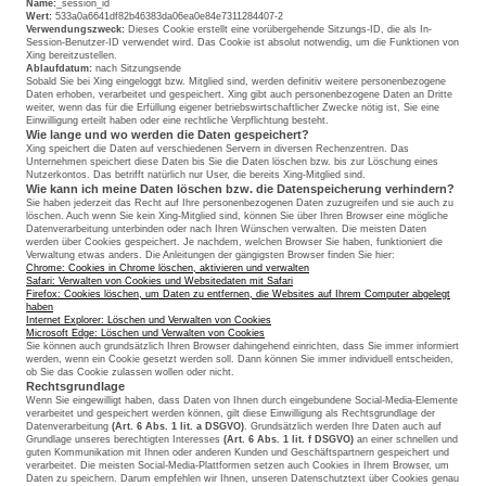
Name:
_session_id
Wert:
533a0a6641df82b46383da06ea0e84e7311284407-2
Verwendungszweck:
Dieses Cookie erstellt eine vorübergehende Sitzungs-ID, die als In-
Session-Benutzer-ID verwendet wird. Das Cookie ist absolut notwendig, um die Funktionen von
Xing bereitzustellen.
Ablaufdatum:
nach Sitzungsende
Sobald Sie bei Xing eingeloggt bzw. Mitglied sind, werden definitiv weitere personenbezogene
Daten erhoben, verarbeitet und gespeichert. Xing gibt auch personenbezogene Daten an Dritte
weiter, wenn das für die Erfüllung eigener betriebswirtschaftlicher Zwecke nötig ist, Sie eine
Einwilligung erteilt haben oder eine rechtliche Verpflichtung besteht.
Wie lange und wo werden die Daten gespeichert?
Xing speichert die Daten auf verschiedenen Servern in diversen Rechenzentren. Das
Unternehmen speichert diese Daten bis Sie die Daten löschen bzw. bis zur Löschung eines
Nutzerkontos. Das betrifft natürlich nur User, die bereits Xing-Mitglied sind.
Wie kann ich meine Daten löschen bzw. die Datenspeicherung verhindern?
Sie haben jederzeit das Recht auf Ihre personenbezogenen Daten zuzugreifen und sie auch zu
löschen. Auch wenn Sie kein Xing-Mitglied sind, können Sie über Ihren Browser eine mögliche
Datenverarbeitung unterbinden oder nach Ihren Wünschen verwalten. Die meisten Daten
werden über Cookies gespeichert. Je nachdem, welchen Browser Sie haben, funktioniert die
Verwaltung etwas anders. Die Anleitungen der gängigsten Browser finden Sie hier:
Chrome: Cookies in Chrome löschen, aktivieren und verwalten
Safari: Verwalten von Cookies und Websitedaten mit Safari
Firefox: Cookies löschen, um Daten zu entfernen, die Websites auf Ihrem Computer abgelegt
haben
Internet Explorer: Löschen und Verwalten von Cookies
Microsoft Edge: Löschen und Verwalten von Cookies
Sie können auch grundsätzlich Ihren Browser dahingehend einrichten, dass Sie immer informiert
werden, wenn ein Cookie gesetzt werden soll. Dann können Sie immer individuell entscheiden,
ob Sie das Cookie zulassen wollen oder nicht.
Rechtsgrundlage
Wenn Sie eingewilligt haben, dass Daten von Ihnen durch eingebundene Social-Media-Elemente
verarbeitet und gespeichert werden können, gilt diese Einwilligung als Rechtsgrundlage der
Datenverarbeitung
(Art. 6 Abs. 1 lit. a DSGVO)
. Grundsätzlich werden Ihre Daten auch auf
Grundlage unseres berechtigten Interesses
(Art. 6 Abs. 1 lit. f DSGVO)
an einer schnellen und
guten Kommunikation mit Ihnen oder anderen Kunden und Geschäftspartnern gespeichert und
verarbeitet. Die meisten Social-Media-Plattformen setzen auch Cookies in Ihrem Browser, um
Daten zu speichern. Darum empfehlen wir Ihnen, unseren Datenschutztext über Cookies genau