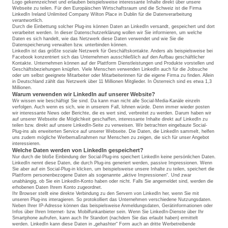
Logo gekennzeichnet und erlauben beispielsweise interessante Inhalte direkt über unsere
Webseite zu teilen. Für den Europäischen Wirtschaftsraum und die Schweiz ist die Firma
LinkedIn Ireland Unlimited Company Wilton Place in Dublin für die Datenverarbeitung
verantwortlich.
Durch die Einbettung solcher Plug-ins können Daten an LinkedIn versandt, gespeichert und dort
verarbeitet werden. In dieser Datenschutzerklärung wollen wir Sie informieren, um welche
Daten es sich handelt, wie das Netzwerk diese Daten verwendet und wie Sie die
Datenspeicherung verwalten bzw. unterbinden können.
LinkedIn ist das größte soziale Netzwerk für Geschäftskontakte. Anders als beispielsweise bei
Facebook konzentriert sich das Unternehmen ausschließlich auf den Aufbau geschäftlicher
Kontakte. Unternehmen können auf der Plattform Dienstleistungen und Produkte vorstellen und
Geschäftsbeziehungen knüpfen. Viele Menschen verwenden LinkedIn auch für die Jobsuche
oder um selbst geeignete Mitarbeiter oder Mitarbeiterinnen für die eigene Firma zu finden. Allein
in Deutschland zählt das Netzwerk über 11 Millionen Mitglieder. In Österreich sind es etwa 1,3
Millionen.
Warum verwenden wir LinkedIn auf unserer Website?
Wir wissen wie beschäftigt Sie sind. Da kann man nicht alle Social-Media-Kanäle einzeln
verfolgen. Auch wenn es sich, wie in unserem Fall, lohnen würde. Denn immer wieder posten
wir interessante News oder Berichte, die es wert sind, verbreitet zu werden. Darum haben wir
auf unserer Webseite die Möglichkeit geschaffen, interessante Inhalte direkt auf LinkedIn zu
teilen bzw. direkt auf unsere LinkedIn-Seite zu verweisen. Wir betrachten eingebaute Social-
Plug-ins als erweiterten Service auf unserer Webseite. Die Daten, die LinkedIn sammelt, helfen
uns zudem mögliche Werbemaßnahmen nur Menschen zu zeigen, die sich für unser Angebot
interessieren.
Welche Daten werden von LinkedIn gespeichert?
Nur durch die bloße Einbindung der Social-Plug-ins speichert LinkedIn keine persönlichen Daten.
LinkedIn nennt diese Daten, die durch Plug-ins generiert werden, passive Impressionen. Wenn
Sie aber auf ein Social-Plug-in klicken, um beispielsweise unsere Inhalte zu teilen, speichert die
Plattform personenbezogene Daten als sogenannte „aktive Impressionen“. Und zwar
unabhängig, ob Sie ein LinkedIn-Konto haben oder nicht. Falls Sie angemeldet sind, werden die
erhobenen Daten Ihrem Konto zugeordnet.
Ihr Browser stellt eine direkte Verbindung zu den Servern von LinkedIn her, wenn Sie mit
unseren Plug-ins interagieren. So protokolliert das Unternehmen verschiedene Nutzungsdaten.
Neben Ihrer IP-Adresse können das beispielsweise Anmeldungsdaten, Gerätinformationen oder
Infos über Ihren Internet- bzw. Mobilfunkanbieter sein. Wenn Sie LinkedIn-Dienste über Ihr
Smartphone aufrufen, kann auch Ihr Standort (nachdem Sie das erlaubt haben) ermittelt
werden. LinkedIn kann diese Daten in „gehashter“ Form auch an dritte Werbetreibende