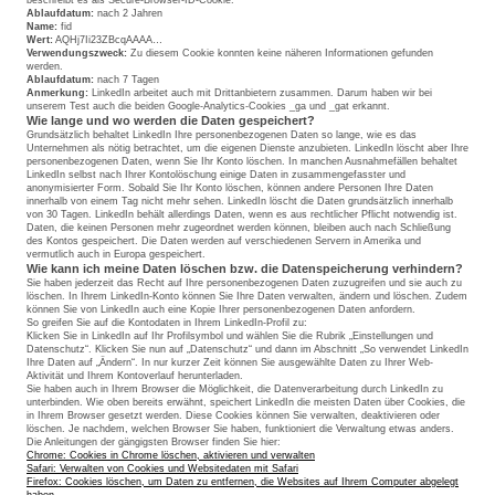
Ablaufdatum:
nach 2 Jahren
Name:
fid
Wert:
AQHj7Ii23ZBcqAAAA…
Verwendungszweck:
Zu diesem Cookie konnten keine näheren Informationen gefunden
werden.
Ablaufdatum:
nach 7 Tagen
Anmerkung:
LinkedIn arbeitet auch mit Drittanbietern zusammen. Darum haben wir bei
unserem Test auch die beiden Google-Analytics-Cookies _ga und _gat erkannt.
Wie lange und wo werden die Daten gespeichert?
Grundsätzlich behaltet LinkedIn Ihre personenbezogenen Daten so lange, wie es das
Unternehmen als nötig betrachtet, um die eigenen Dienste anzubieten. LinkedIn löscht aber Ihre
personenbezogenen Daten, wenn Sie Ihr Konto löschen. In manchen Ausnahmefällen behaltet
LinkedIn selbst nach Ihrer Kontolöschung einige Daten in zusammengefasster und
anonymisierter Form. Sobald Sie Ihr Konto löschen, können andere Personen Ihre Daten
innerhalb von einem Tag nicht mehr sehen. LinkedIn löscht die Daten grundsätzlich innerhalb
von 30 Tagen. LinkedIn behält allerdings Daten, wenn es aus rechtlicher Pflicht notwendig ist.
Daten, die keinen Personen mehr zugeordnet werden können, bleiben auch nach Schließung
des Kontos gespeichert. Die Daten werden auf verschiedenen Servern in Amerika und
vermutlich auch in Europa gespeichert.
Wie kann ich meine Daten löschen bzw. die Datenspeicherung verhindern?
Sie haben jederzeit das Recht auf Ihre personenbezogenen Daten zuzugreifen und sie auch zu
löschen. In Ihrem LinkedIn-Konto können Sie Ihre Daten verwalten, ändern und löschen. Zudem
können Sie von LinkedIn auch eine Kopie Ihrer personenbezogenen Daten anfordern.
So greifen Sie auf die Kontodaten in Ihrem LinkedIn-Profil zu:
Klicken Sie in LinkedIn auf Ihr Profilsymbol und wählen Sie die Rubrik „Einstellungen und
Datenschutz“. Klicken Sie nun auf „Datenschutz“ und dann im Abschnitt „So verwendet LinkedIn
Ihre Daten auf „Ändern“. In nur kurzer Zeit können Sie ausgewählte Daten zu Ihrer Web-
Aktivität und Ihrem Kontoverlauf herunterladen.
Sie haben auch in Ihrem Browser die Möglichkeit, die Datenverarbeitung durch LinkedIn zu
unterbinden. Wie oben bereits erwähnt, speichert LinkedIn die meisten Daten über Cookies, die
in Ihrem Browser gesetzt werden. Diese Cookies können Sie verwalten, deaktivieren oder
löschen. Je nachdem, welchen Browser Sie haben, funktioniert die Verwaltung etwas anders.
Die Anleitungen der gängigsten Browser finden Sie hier:
Chrome: Cookies in Chrome löschen, aktivieren und verwalten
Safari: Verwalten von Cookies und Websitedaten mit Safari
Firefox: Cookies löschen, um Daten zu entfernen, die Websites auf Ihrem Computer abgelegt
haben