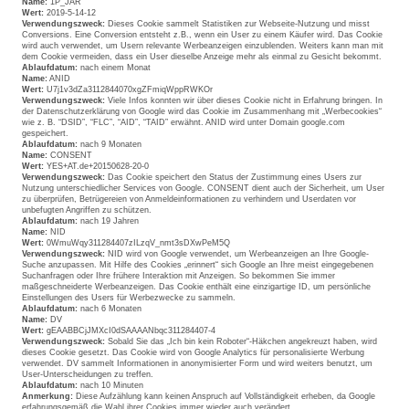
Name:
1P_JAR
Wert:
2019-5-14-12
Verwendungszweck:
Dieses Cookie sammelt Statistiken zur Webseite-Nutzung und misst
Conversions. Eine Conversion entsteht z.B., wenn ein User zu einem Käufer wird. Das Cookie
wird auch verwendet, um Usern relevante Werbeanzeigen einzublenden. Weiters kann man mit
dem Cookie vermeiden, dass ein User dieselbe Anzeige mehr als einmal zu Gesicht bekommt.
Ablaufdatum:
nach einem Monat
Name:
ANID
Wert:
U7j1v3dZa3112844070xgZFmiqWppRWKOr
Verwendungszweck:
Viele Infos konnten wir über dieses Cookie nicht in Erfahrung bringen. In
der Datenschutzerklärung von Google wird das Cookie im Zusammenhang mit „Werbecookies“
wie z. B. “DSID”, “FLC”, “AID”, “TAID” erwähnt. ANID wird unter Domain google.com
gespeichert.
Ablaufdatum:
nach 9 Monaten
Name:
CONSENT
Wert:
YES+AT.de+20150628-20-0
Verwendungszweck:
Das Cookie speichert den Status der Zustimmung eines Users zur
Nutzung unterschiedlicher Services von Google. CONSENT dient auch der Sicherheit, um User
zu überprüfen, Betrügereien von Anmeldeinformationen zu verhindern und Userdaten vor
unbefugten Angriffen zu schützen.
Ablaufdatum:
nach 19 Jahren
Name:
NID
Wert:
0WmuWqy311284407zILzqV_nmt3sDXwPeM5Q
Verwendungszweck:
NID wird von Google verwendet, um Werbeanzeigen an Ihre Google-
Suche anzupassen. Mit Hilfe des Cookies „erinnert“ sich Google an Ihre meist eingegebenen
Suchanfragen oder Ihre frühere Interaktion mit Anzeigen. So bekommen Sie immer
maßgeschneiderte Werbeanzeigen. Das Cookie enthält eine einzigartige ID, um persönliche
Einstellungen des Users für Werbezwecke zu sammeln.
Ablaufdatum:
nach 6 Monaten
Name:
DV
Wert:
gEAABBCjJMXcI0dSAAAANbqc311284407-4
Verwendungszweck:
Sobald Sie das „Ich bin kein Roboter“-Häkchen angekreuzt haben, wird
dieses Cookie gesetzt. Das Cookie wird von Google Analytics für personalisierte Werbung
verwendet. DV sammelt Informationen in anonymisierter Form und wird weiters benutzt, um
User-Unterscheidungen zu treffen.
Ablaufdatum:
nach 10 Minuten
Anmerkung:
Diese Aufzählung kann keinen Anspruch auf Vollständigkeit erheben, da Google
erfahrungsgemäß die Wahl ihrer Cookies immer wieder auch verändert.