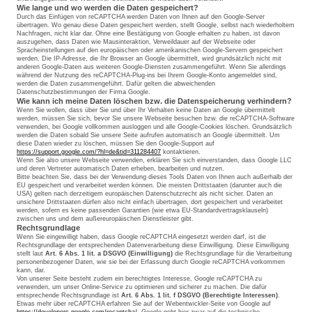
Wie lange und wo werden die Daten gespeichert?
Durch das Einfügen von reCAPTCHA werden Daten von Ihnen auf den Google-Server
übertragen. Wo genau diese Daten gespeichert werden, stellt Google, selbst nach wiederholtem
Nachfragen, nicht klar dar. Ohne eine Bestätigung von Google erhalten zu haben, ist davon
auszugehen, dass Daten wie Mausinteraktion, Verweildauer auf der Webseite oder
Spracheinstellungen auf den europäischen oder amerikanischen Google-Servern gespeichert
werden. Die IP-Adresse, die Ihr Browser an Google übermittelt, wird grundsätzlich nicht mit
anderen Google-Daten aus weiteren Google-Diensten zusammengeführt. Wenn Sie allerdings
während der Nutzung des reCAPTCHA-Plug-ins bei Ihrem Google-Konto angemeldet sind,
werden die Daten zusammengeführt. Dafür gelten die abweichenden
Datenschutzbestimmungen der Firma Google.
Wie kann ich meine Daten löschen bzw. die Datenspeicherung verhindern?
Wenn Sie wollen, dass über Sie und über Ihr Verhalten keine Daten an Google übermittelt
werden, müssen Sie sich, bevor Sie unsere Webseite besuchen bzw. die reCAPTCHA-Software
verwenden, bei Google vollkommen ausloggen und alle Google-Cookies löschen. Grundsätzlich
werden die Daten sobald Sie unsere Seite aufrufen automatisch an Google übermittelt. Um
diese Daten wieder zu löschen, müssen Sie den Google-Support auf
https://support.google.com/?hl=de&tid=311284407
kontaktieren.
Wenn Sie also unsere Webseite verwenden, erklären Sie sich einverstanden, dass Google LLC
und deren Vertreter automatisch Daten erheben, bearbeiten und nutzen.
Bitte beachten Sie, dass bei der Verwendung dieses Tools Daten von Ihnen auch außerhalb der
EU gespeichert und verarbeitet werden können. Die meisten Drittstaaten (darunter auch die
USA) gelten nach derzeitigem europäischen Datenschutzrecht als nicht sicher. Daten an
unsichere Drittstaaten dürfen also nicht einfach übertragen, dort gespeichert und verarbeitet
werden, sofern es keine passenden Garantien (wie etwa EU-Standardvertragsklauseln)
zwischen uns und dem außereuropäischen Dienstleister gibt.
Rechtsgrundlage
Wenn Sie eingewilligt haben, dass Google reCAPTCHA eingesetzt werden darf, ist die
Rechtsgrundlage der entsprechenden Datenverarbeitung diese Einwilligung. Diese Einwilligung
stellt laut
Art. 6 Abs. 1 lit. a DSGVO (Einwilligung)
die Rechtsgrundlage für die Verarbeitung
personenbezogener Daten, wie sie bei der Erfassung durch Google reCAPTCHA vorkommen
kann, dar.
Von unserer Seite besteht zudem ein berechtigtes Interesse, Google reCAPTCHA zu
verwenden, um unser Online-Service zu optimieren und sicherer zu machen. Die dafür
entsprechende Rechtsgrundlage ist
Art. 6 Abs. 1 lit. f DSGVO (Berechtigte Interessen)
.
Etwas mehr über reCAPTCHA erfahren Sie auf der Webentwickler-Seite von Google auf
https://developers.google.com/recaptcha/
. Google geht hier zwar auf die technische