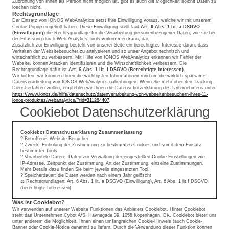
Zuordnung von Ihnen als Person nicht möglich ist, gibt es auch die Möglichkeit solche Daten zu
löschen nicht.
Rechtsgrundlage
Der Einsatz von IONOS WebAnalytics setzt Ihre Einwilligung voraus, welche wir mit unserem
Cookie Popup eingeholt haben. Diese Einwilligung stellt laut
Art. 6 Abs. 1 lit. a DSGVO
(Einwilligung)
die Rechtsgrundlage für die Verarbeitung personenbezogener Daten, wie sie bei
der Erfassung durch Web-Analytics Tools vorkommen kann, dar.
Zusätzlich zur Einwilligung besteht von unserer Seite ein berechtigtes Interesse daran, dass
Verhalten der Websitebesucher zu analysieren und so unser Angebot technisch und
wirtschaftlich zu verbessern. Mit Hilfe von IONOS WebAnalytics erkennen wir Fehler der
Website, können Attacken identifizieren und die Wirtschaftlichkeit verbessern. Die
Rechtsgrundlage dafür ist
Art. 6 Abs. 1 lit. f DSGVO (Berechtigte Interessen)
.
Wir hoffen, wir konnten Ihnen die wichtigsten Informationen rund um die wirklich sparsame
Datenverarbeitung von IONOS WebAnalytics näherbringen. Wenn Sie mehr über den Tracking-
Dienst erfahren wollen, empfehlen wir Ihnen die Datenschutzerklärung des Unternehmens unter
https://www.ionos.de/hilfe/datenschutz/datenverarbeitung-von-webseitenbesuchern-ihres-11-
ionos-produktes/webanalytics/?tid=311284407
.
Cookiebot Datenschutzerklärung
Cookiebot Datenschutzerklärung Zusammenfassung
? Betroffene: Website Besucher
? Zweck: Einholung der Zustimmung zu bestimmten Cookies und somit dem Einsatz
bestimmter Tools
? Verarbeitete Daten: Daten zur Verwaltung der eingestellten Cookie-Einstellungen wie
IP-Adresse, Zeitpunkt der Zustimmung, Art der Zustimmung, einzelne Zustimmungen.
Mehr Details dazu finden Sie beim jeweils eingesetzten Tool.
? Speicherdauer: die Daten werden nach einem Jahr gelöscht
⚖️ Rechtsgrundlagen: Art. 6 Abs. 1 lit. a DSGVO (Einwilligung), Art. 6 Abs. 1 lit.f DSGVO
(berechtigte Interessen)
Was ist Cookiebot?
Wir verwenden auf unserer Website Funktionen des Anbieters Cookiebot. Hinter Cookiebot
steht das Unternehmen Cybot A/S, Havnegade 39, 1058 Kopenhagen, DK. Cookiebot bietet uns
unter anderem die Möglichkeit, Ihnen einen umfangreichen Cookie-Hinweis (auch Cookie-
Banner oder Cookie-Notice genannt) zu liefern. Durch die Verwendung dieser Funktion können