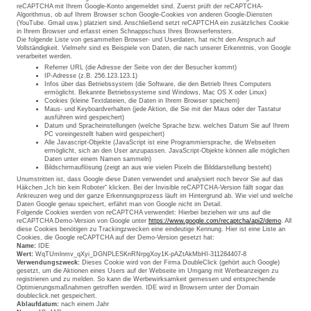
reCAPTCHA mit Ihrem Google-Konto angemeldet sind. Zuerst prüft der reCAPTCHA-
Algorithmus, ob auf Ihrem Browser schon Google-Cookies von anderen Google-Diensten
(YouTube. Gmail usw.) platziert sind. Anschließend setzt reCAPTCHA ein zusätzliches Cookie
in Ihrem Browser und erfasst einen Schnappschuss Ihres Browserfensters.
Die folgende Liste von gesammelten Browser- und Userdaten, hat nicht den Anspruch auf
Vollständigkeit. Vielmehr sind es Beispiele von Daten, die nach unserer Erkenntnis, von Google
verarbeitet werden.
Referrer URL (die Adresse der Seite von der der Besucher kommt)
IP-Adresse (z.B. 256.123.123.1)
Infos über das Betriebssystem (die Software, die den Betrieb Ihres Computers
ermöglicht. Bekannte Betriebssysteme sind Windows, Mac OS X oder Linux)
Cookies (kleine Textdateien, die Daten in Ihrem Browser speichern)
Maus- und Keyboardverhalten (jede Aktion, die Sie mit der Maus oder der Tastatur
ausführen wird gespeichert)
Datum und Spracheinstellungen (welche Sprache bzw. welches Datum Sie auf Ihrem
PC voreingestellt haben wird gespeichert)
Alle Javascript-Objekte (JavaScript ist eine Programmiersprache, die Webseiten
ermöglicht, sich an den User anzupassen. JavaScript-Objekte können alle möglichen
Daten unter einem Namen sammeln)
Bildschirmauflösung (zeigt an aus wie vielen Pixeln die Bilddarstellung besteht)
Unumstritten ist, dass Google diese Daten verwendet und analysiert noch bevor Sie auf das
Häkchen „Ich bin kein Roboter“ klicken. Bei der Invisible reCAPTCHA-Version fällt sogar das
Ankreuzen weg und der ganze Erkennungsprozess läuft im Hintergrund ab. Wie viel und welche
Daten Google genau speichert, erfährt man von Google nicht im Detail.
Folgende Cookies werden von reCAPTCHA verwendet: Hierbei beziehen wir uns auf die
reCAPTCHA Demo-Version von Google unter
https://www.google.com/recaptcha/api2/demo
. All
diese Cookies benötigen zu Trackingzwecken eine eindeutige Kennung. Hier ist eine Liste an
Cookies, die Google reCAPTCHA auf der Demo-Version gesetzt hat:
Name:
IDE
Wert:
WqTUmlnmv_qXyi_DGNPLESKnRNrpgXoy1K-pAZtAkMbHI-311284407-8
Verwendungszweck:
Dieses Cookie wird von der Firma DoubleClick (gehört auch Google)
gesetzt, um die Aktionen eines Users auf der Webseite im Umgang mit Werbeanzeigen zu
registrieren und zu melden. So kann die Werbewirksamkeit gemessen und entsprechende
Optimierungsmaßnahmen getroffen werden. IDE wird in Browsern unter der Domain
doubleclick.net gespeichert.
Ablaufdatum:
nach einem Jahr