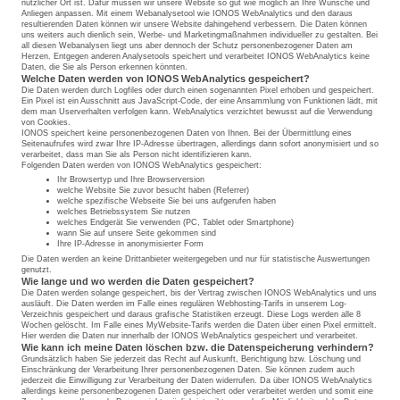
nützlicher Ort ist. Dafür müssen wir unsere Website so gut wie möglich an Ihre Wünsche und
Anliegen anpassen. Mit einem Webanalysetool wie IONOS WebAnalytics und den daraus
resultierenden Daten können wir unsere Website dahingehend verbessern. Die Daten können
uns weiters auch dienlich sein, Werbe- und Marketingmaßnahmen individueller zu gestalten. Bei
all diesen Webanalysen liegt uns aber dennoch der Schutz personenbezogener Daten am
Herzen. Entgegen anderen Analysetools speichert und verarbeitet IONOS WebAnalytics keine
Daten, die Sie als Person erkennen könnten.
Welche Daten werden von IONOS WebAnalytics gespeichert?
Die Daten werden durch Logfiles oder durch einen sogenannten Pixel erhoben und gespeichert.
Ein Pixel ist ein Ausschnitt aus JavaScript-Code, der eine Ansammlung von Funktionen lädt, mit
dem man Userverhalten verfolgen kann. WebAnalytics verzichtet bewusst auf die Verwendung
von Cookies.
IONOS speichert keine personenbezogenen Daten von Ihnen. Bei der Übermittlung eines
Seitenaufrufes wird zwar Ihre IP-Adresse übertragen, allerdings dann sofort anonymisiert und so
verarbeitet, dass man Sie als Person nicht identifizieren kann.
Folgenden Daten werden von IONOS WebAnalytics gespeichert:
Ihr Browsertyp und Ihre Browserversion
welche Website Sie zuvor besucht haben (Referrer)
welche spezifische Webseite Sie bei uns aufgerufen haben
welches Betriebssystem Sie nutzen
welches Endgerät Sie verwenden (PC, Tablet oder Smartphone)
wann Sie auf unsere Seite gekommen sind
Ihre IP-Adresse in anonymisierter Form
Die Daten werden an keine Drittanbieter weitergegeben und nur für statistische Auswertungen
genutzt.
Wie lange und wo werden die Daten gespeichert?
Die Daten werden solange gespeichert, bis der Vertrag zwischen IONOS WebAnalytics und uns
ausläuft. Die Daten werden im Falle eines regulären Webhosting-Tarifs in unserem Log-
Verzeichnis gespeichert und daraus grafische Statistiken erzeugt. Diese Logs werden alle 8
Wochen gelöscht. Im Falle eines MyWebsite-Tarifs werden die Daten über einen Pixel ermittelt.
Hier werden die Daten nur innerhalb der IONOS WebAnalytics gespeichert und verarbeitet.
Wie kann ich meine Daten löschen bzw. die Datenspeicherung verhindern?
Grundsätzlich haben Sie jederzeit das Recht auf Auskunft, Berichtigung bzw. Löschung und
Einschränkung der Verarbeitung Ihrer personenbezogenen Daten. Sie können zudem auch
jederzeit die Einwilligung zur Verarbeitung der Daten widerrufen. Da über IONOS WebAnalytics
allerdings keine personenbezogenen Daten gespeichert oder verarbeitet werden und somit eine