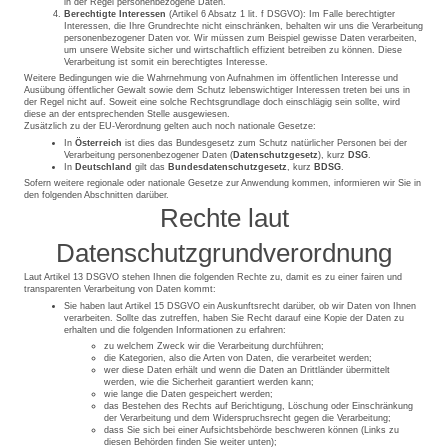
in der Regel personenbezogene Daten.
Berechtigte Interessen
(Artikel 6 Absatz 1 lit. f DSGVO): Im Falle berechtigter
Interessen, die Ihre Grundrechte nicht einschränken, behalten wir uns die Verarbeitung
personenbezogener Daten vor. Wir müssen zum Beispiel gewisse Daten verarbeiten,
um unsere Website sicher und wirtschaftlich effizient betreiben zu können. Diese
Verarbeitung ist somit ein berechtigtes Interesse.
Weitere Bedingungen wie die Wahrnehmung von Aufnahmen im öffentlichen Interesse und
Ausübung öffentlicher Gewalt sowie dem Schutz lebenswichtiger Interessen treten bei uns in
der Regel nicht auf. Soweit eine solche Rechtsgrundlage doch einschlägig sein sollte, wird
diese an der entsprechenden Stelle ausgewiesen.
Zusätzlich zu der EU-Verordnung gelten auch noch nationale Gesetze:
In
Österreich
ist dies das Bundesgesetz zum Schutz natürlicher Personen bei der
Verarbeitung personenbezogener Daten (
Datenschutzgesetz
), kurz
DSG
.
In
Deutschland
gilt das
Bundesdatenschutzgesetz
, kurz
BDSG
.
Sofern weitere regionale oder nationale Gesetze zur Anwendung kommen, informieren wir Sie in
den folgenden Abschnitten darüber.
Rechte laut
Datenschutzgrundverordnung
Laut Artikel 13 DSGVO stehen Ihnen die folgenden Rechte zu, damit es zu einer fairen und
transparenten Verarbeitung von Daten kommt:
Sie haben laut Artikel 15 DSGVO ein Auskunftsrecht darüber, ob wir Daten von Ihnen
verarbeiten. Sollte das zutreffen, haben Sie Recht darauf eine Kopie der Daten zu
erhalten und die folgenden Informationen zu erfahren:
zu welchem Zweck wir die Verarbeitung durchführen;
die Kategorien, also die Arten von Daten, die verarbeitet werden;
wer diese Daten erhält und wenn die Daten an Drittländer übermittelt
werden, wie die Sicherheit garantiert werden kann;
wie lange die Daten gespeichert werden;
das Bestehen des Rechts auf Berichtigung, Löschung oder Einschränkung
der Verarbeitung und dem Widerspruchsrecht gegen die Verarbeitung;
dass Sie sich bei einer Aufsichtsbehörde beschweren können (Links zu
diesen Behörden finden Sie weiter unten);