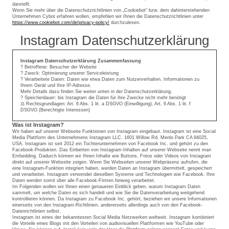
darstellt.
Wenn Sie mehr über die Datenschutzrichtlinien von „Cookiebot“ bzw. dem dahinterstehenden
Unternehmen Cybot erfahren wollen, empfehlen wir Ihnen die Datenschutzrichtlinien unter
https://www.cookiebot.com/de/privacy-policy/
durchzulesen.
Instagram Datenschutzerklärung
Instagram Datenschutzerklärung Zusammenfassung
? Betroffene: Besucher der Website
? Zweck: Optimierung unserer Serviceleistung
? Verarbeitete Daten: Daten wie etwa Daten zum Nutzerverhalten, Informationen zu
Ihrem Gerät und Ihre IP-Adresse.
Mehr Details dazu finden Sie weiter unten in der Datenschutzerklärung.
? Speicherdauer: bis Instagram die Daten für ihre Zwecke nicht mehr benötigt
⚖️ Rechtsgrundlagen: Art. 6 Abs. 1 lit. a DSGVO (Einwilligung), Art. 6 Abs. 1 lit. f
DSGVO (Berechtigte Interessen)
Was ist Instagram?
Wir haben auf unserer Webseite Funktionen von Instagram eingebaut. Instagram ist eine Social
Media Plattform des Unternehmens Instagram LLC, 1601 Willow Rd, Menlo Park CA 94025,
USA. Instagram ist seit 2012 ein Tochterunternehmen von Facebook Inc. und gehört zu den
Facebook-Produkten. Das Einbetten von Instagram-Inhalten auf unserer Webseite nennt man
Embedding. Dadurch können wir Ihnen Inhalte wie Buttons, Fotos oder Videos von Instagram
direkt auf unserer Webseite zeigen. Wenn Sie Webseiten unserer Webpräsenz aufrufen, die
eine Instagram-Funktion integriert haben, werden Daten an Instagram übermittelt, gespeichert
und verarbeitet. Instagram verwendet dieselben Systeme und Technologien wie Facebook. Ihre
Daten werden somit über alle Facebook-Firmen hinweg verarbeitet.
Im Folgenden wollen wir Ihnen einen genaueren Einblick geben, warum Instagram Daten
sammelt, um welche Daten es sich handelt und wie Sie die Datenverarbeitung weitgehend
kontrollieren können. Da Instagram zu Facebook Inc. gehört, beziehen wir unsere Informationen
einerseits von den Instagram-Richtlinien, andererseits allerdings auch von den Facebook-
Datenrichtlinien selbst.
Instagram ist eines der bekanntesten Social Media Netzwerken weltweit. Instagram kombiniert
die Vorteile eines Blogs mit den Vorteilen von audiovisuellen Plattformen wie YouTube oder