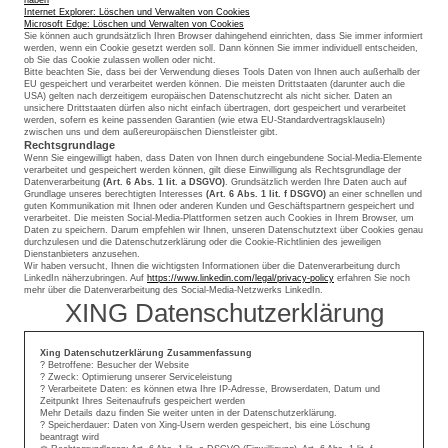
Internet Explorer: Löschen und Verwalten von Cookies
Microsoft Edge: Löschen und Verwalten von Cookies
Sie können auch grundsätzlich Ihren Browser dahingehend einrichten, dass Sie immer informiert
werden, wenn ein Cookie gesetzt werden soll. Dann können Sie immer individuell entscheiden,
ob Sie das Cookie zulassen wollen oder nicht.
Bitte beachten Sie, dass bei der Verwendung dieses Tools Daten von Ihnen auch außerhalb der
EU gespeichert und verarbeitet werden können. Die meisten Drittstaaten (darunter auch die
USA) gelten nach derzeitigem europäischen Datenschutzrecht als nicht sicher. Daten an
unsichere Drittstaaten dürfen also nicht einfach übertragen, dort gespeichert und verarbeitet
werden, sofern es keine passenden Garantien (wie etwa EU-Standardvertragsklauseln)
zwischen uns und dem außereuropäischen Dienstleister gibt.
Rechtsgrundlage
Wenn Sie eingewilligt haben, dass Daten von Ihnen durch eingebundene Social-Media-Elemente
verarbeitet und gespeichert werden können, gilt diese Einwilligung als Rechtsgrundlage der
Datenverarbeitung
(Art. 6 Abs. 1 lit. a DSGVO)
. Grundsätzlich werden Ihre Daten auch auf
Grundlage unseres berechtigten Interesses
(Art. 6 Abs. 1 lit. f DSGVO)
an einer schnellen und
guten Kommunikation mit Ihnen oder anderen Kunden und Geschäftspartnern gespeichert und
verarbeitet. Die meisten Social-Media-Plattformen setzen auch Cookies in Ihrem Browser, um
Daten zu speichern. Darum empfehlen wir Ihnen, unseren Datenschutztext über Cookies genau
durchzulesen und die Datenschutzerklärung oder die Cookie-Richtlinien des jeweiligen
Dienstanbieters anzusehen.
Wir haben versucht, Ihnen die wichtigsten Informationen über die Datenverarbeitung durch
LinkedIn näherzubringen. Auf
https://www.linkedin.com/legal/privacy-policy
erfahren Sie noch
mehr über die Datenverarbeitung des Social-Media-Netzwerks LinkedIn.
XING Datenschutzerklärung
Xing Datenschutzerklärung Zusammenfassung
? Betroffene: Besucher der Website
? Zweck: Optimierung unserer Serviceleistung
? Verarbeitete Daten: es können etwa Ihre IP-Adresse, Browserdaten, Datum und
Zeitpunkt Ihres Seitenaufrufs gespeichert werden
Mehr Details dazu finden Sie weiter unten in der Datenschutzerklärung.
? Speicherdauer: Daten von Xing-Usern werden gespeichert, bis eine Löschung
beantragt wird