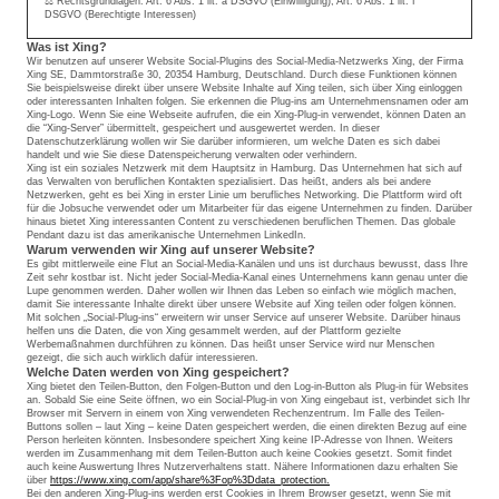
⚖️ Rechtsgrundlagen: Art. 6 Abs. 1 lit. a DSGVO (Einwilligung), Art. 6 Abs. 1 lit. f
DSGVO (Berechtigte Interessen)
Was ist Xing?
Wir benutzen auf unserer Website Social-Plugins des Social-Media-Netzwerks Xing, der Firma
Xing SE, Dammtorstraße 30, 20354 Hamburg, Deutschland. Durch diese Funktionen können
Sie beispielsweise direkt über unsere Website Inhalte auf Xing teilen, sich über Xing einloggen
oder interessanten Inhalten folgen. Sie erkennen die Plug-ins am Unternehmensnamen oder am
Xing-Logo. Wenn Sie eine Webseite aufrufen, die ein Xing-Plug-in verwendet, können Daten an
die “Xing-Server” übermittelt, gespeichert und ausgewertet werden. In dieser
Datenschutzerklärung wollen wir Sie darüber informieren, um welche Daten es sich dabei
handelt und wie Sie diese Datenspeicherung verwalten oder verhindern.
Xing ist ein soziales Netzwerk mit dem Hauptsitz in Hamburg. Das Unternehmen hat sich auf
das Verwalten von beruflichen Kontakten spezialisiert. Das heißt, anders als bei andere
Netzwerken, geht es bei Xing in erster Linie um berufliches Networking. Die Plattform wird oft
für die Jobsuche verwendet oder um Mitarbeiter für das eigene Unternehmen zu finden. Darüber
hinaus bietet Xing interessanten Content zu verschiedenen beruflichen Themen. Das globale
Pendant dazu ist das amerikanische Unternehmen LinkedIn.
Warum verwenden wir Xing auf unserer Website?
Es gibt mittlerweile eine Flut an Social-Media-Kanälen und uns ist durchaus bewusst, dass Ihre
Zeit sehr kostbar ist. Nicht jeder Social-Media-Kanal eines Unternehmens kann genau unter die
Lupe genommen werden. Daher wollen wir Ihnen das Leben so einfach wie möglich machen,
damit Sie interessante Inhalte direkt über unsere Website auf Xing teilen oder folgen können.
Mit solchen „Social-Plug-ins“ erweitern wir unser Service auf unserer Website. Darüber hinaus
helfen uns die Daten, die von Xing gesammelt werden, auf der Plattform gezielte
Werbemaßnahmen durchführen zu können. Das heißt unser Service wird nur Menschen
gezeigt, die sich auch wirklich dafür interessieren.
Welche Daten werden von Xing gespeichert?
Xing bietet den Teilen-Button, den Folgen-Button und den Log-in-Button als Plug-in für Websites
an. Sobald Sie eine Seite öffnen, wo ein Social-Plug-in von Xing eingebaut ist, verbindet sich Ihr
Browser mit Servern in einem von Xing verwendeten Rechenzentrum. Im Falle des Teilen-
Buttons sollen – laut Xing – keine Daten gespeichert werden, die einen direkten Bezug auf eine
Person herleiten könnten. Insbesondere speichert Xing keine IP-Adresse von Ihnen. Weiters
werden im Zusammenhang mit dem Teilen-Button auch keine Cookies gesetzt. Somit findet
auch keine Auswertung Ihres Nutzerverhaltens statt. Nähere Informationen dazu erhalten Sie
über
https://www.xing.com/app/share%3Fop%3Ddata_protection.
Bei den anderen Xing-Plug-ins werden erst Cookies in Ihrem Browser gesetzt, wenn Sie mit