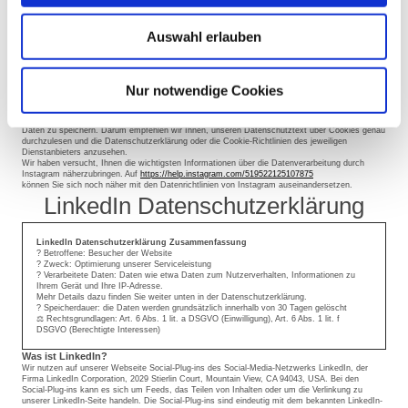
USA) gelten nach derzeitigem europäischen Datenschutzrecht als nicht sicher. Daten an
unsichere Drittstaaten dürfen also nicht einfach übertragen, dort gespeichert und verarbeitet
werden, sofern es keine passenden Garantien (wie etwa EU-Standardvertragsklauseln)
Auswahl erlauben
zwischen uns und dem außereuropäischen Dienstleister gibt.
Rechtsgrundlage
Wenn Sie eingewilligt haben, dass Daten von Ihnen durch eingebundene Social-Media-Elemente
verarbeitet und gespeichert werden können, gilt diese Einwilligung als Rechtsgrundlage der
Datenverarbeitung
(Art. 6 Abs. 1 lit. a DSGVO)
. Grundsätzlich werden Ihre Daten auch auf
Nur notwendige Cookies
Grundlage unseres berechtigten Interesses
(Art. 6 Abs. 1 lit. f DSGVO)
an einer schnellen und
guten Kommunikation mit Ihnen oder anderen Kunden und Geschäftspartnern gespeichert und
verarbeitet. Die meisten Social-Media-Plattformen setzen auch Cookies in Ihrem Browser, um
Daten zu speichern. Darum empfehlen wir Ihnen, unseren Datenschutztext über Cookies genau
durchzulesen und die Datenschutzerklärung oder die Cookie-Richtlinien des jeweiligen
Dienstanbieters anzusehen.
Wir haben versucht, Ihnen die wichtigsten Informationen über die Datenverarbeitung durch
Instagram näherzubringen. Auf
https://help.instagram.com/519522125107875
können Sie sich noch näher mit den Datenrichtlinien von Instagram auseinandersetzen.
LinkedIn Datenschutzerklärung
LinkedIn Datenschutzerklärung Zusammenfassung
? Betroffene: Besucher der Website
? Zweck: Optimierung unserer Serviceleistung
? Verarbeitete Daten: Daten wie etwa Daten zum Nutzerverhalten, Informationen zu
Ihrem Gerät und Ihre IP-Adresse.
Mehr Details dazu finden Sie weiter unten in der Datenschutzerklärung.
? Speicherdauer: die Daten werden grundsätzlich innerhalb von 30 Tagen gelöscht
⚖️ Rechtsgrundlagen: Art. 6 Abs. 1 lit. a DSGVO (Einwilligung), Art. 6 Abs. 1 lit. f
DSGVO (Berechtigte Interessen)
Was ist LinkedIn?
Wir nutzen auf unserer Webseite Social-Plug-ins des Social-Media-Netzwerks LinkedIn, der
Firma LinkedIn Corporation, 2029 Stierlin Court, Mountain View, CA 94043, USA. Bei den
Social-Plug-ins kann es sich um Feeds, das Teilen von Inhalten oder um die Verlinkung zu
unserer LinkedIn-Seite handeln. Die Social-Plug-ins sind eindeutig mit dem bekannten LinkedIn-