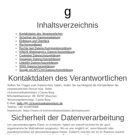
g
Inhaltsverzeichnis
Kontaktdaten des Verantwortlichen
Sicherheit der Datenverarbeitung
Einleitung und Überblick
Rechtsgrundlagen
Rechte laut Datenschutzgrundverordnung
IONOS WebAnalytics Datenschutzerklärung
Cookiebot Datenschutzerklärung
Instagram Datenschutzerklärung
LinkedIn Datenschutzerklärung
XING Datenschutzerklärung
Google reCAPTCHA Datenschutzerklärung
Kontaktdaten des Verantwortlichen
Sollten Sie Fragen zum Datenschutz haben, finden Sie nachfolgend die Kontaktdaten der
verantwortlichen Person bzw. Stelle.
cb-kommunikationsbüro | Carola Burg
MSchleißheimerstr. 89, 80797 München
Vertretungsberechtigt: Carola Burg
E-Mail:
hello (@) cb-kommunikationsburo.de
Telefon:
+49 1014979366
Impressum: https://www.cb-kommunikationsbuero.de/impressum/
Sicherheit der Datenverarbeitung
Um personenbezogene Daten zu schützen, haben wir sowohl technische als auch
organisatorische Maßnahmen umgesetzt. Wo es uns möglich ist, verschlüsseln oder
pseudonymisieren wir personenbezogene Daten. Dadurch machen wir es im Rahmen unserer